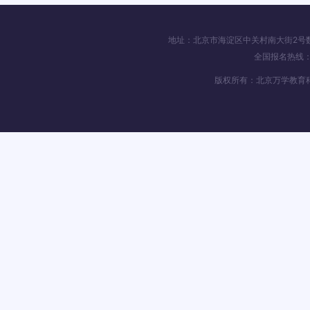
地址：北京市海淀区中关村南大街2号数码大
全国报名热线：4
版权所有：北京万学教育