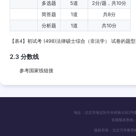
多选题
5道
2分/题，共10分
简答题
1道
共8分
分析题
1道
共10分
【表4】初试考 (498)法律硕士综合（非法学） 试卷的题
2.3 分数线
参考国家线
链接
地址：北京市海淀区中关村南大街2号数码大
全国报名热线：4
版权所有：北京万学教育