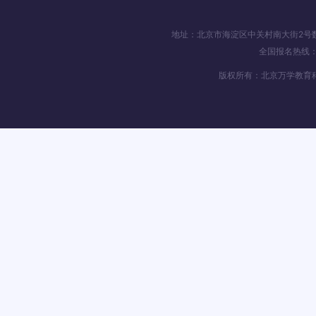
地址：北京市海淀区中关村南大街2号数码大
全国报名热线：4
版权所有：北京万学教育