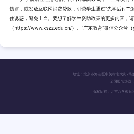
钱财，或发放互联网消费贷款，引诱学生通过“先学后付”
住诱惑，避免上当。要想了解学生资助政策的更多内容，请关注
（
https://www.xszz.edu.cn/）、“广东教育”微信公众号（
地址：北京市海淀区中关村南大街2号数码大
全国报名热线：4
版权所有：北京万学教育